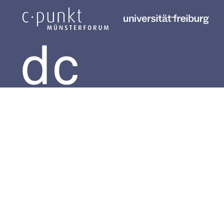
Catedral de Friburgo
Minster
Visita a la catedral
Calendario de la catedral
Conservar Münster
Tienda de la catedral